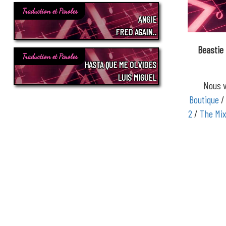
Traduction et Paroles
ANGIE
FRED AGAIN..
Beastie
Traduction et Paroles
HASTA QUE ME OLVIDES
LUIS MIGUEL
Nous v
Boutique
2
/
The Mi