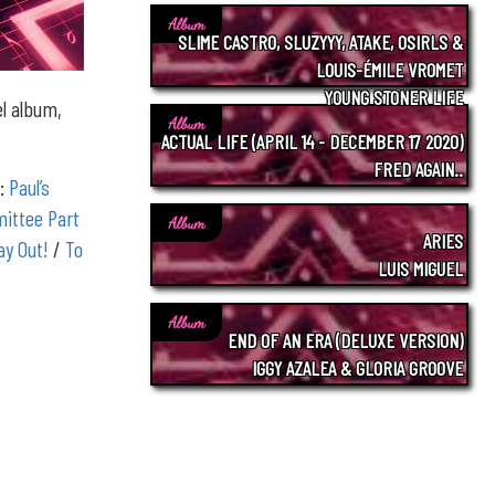
Album
SLIME CASTRO, SLUZYYY, ATAKE, OSIRLS &
LOUIS-ÉMILE VROMET
YOUNG STONER LIFE
l album,
Album
ACTUAL LIFE (APRIL 14 - DECEMBER 17 2020)
FRED AGAIN..
e:
Paul’s
ittee Part
Album
ARIES
y Out!
/
To
LUIS MIGUEL
Album
END OF AN ERA (DELUXE VERSION)
IGGY AZALEA & GLORIA GROOVE