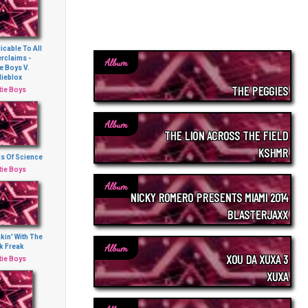
icable To All
rclaims -
Album
e Boys V.
dieblox
THE PEGGIES
tie Boys
Album
THE LION ACROSS THE FIELD
KSHMR
s Of Science
tie Boys
Album
NICKY ROMERO PRESENTS MIAMI 2014
BLASTERJAXX
kin' With The
Album
k Freak
XOU DA XUXA 3
tie Boys
XUXA