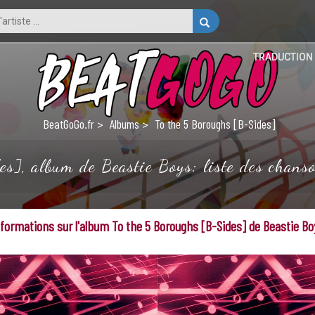
TRADUCTION
BeatGoGo.fr
Albums
To the 5 Boroughs [B-Sides]
s], album de Beastie Boys: liste des chanson
nformations sur l'album To the 5 Boroughs [B-Sides] de Beastie Bo