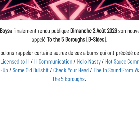
 Boys
a finalement rendu publique
Dimanche 2 Août 2026
son nouve
appelé
To the 5 Boroughs [B-Sides]
.
oulons rappeler certains autres de ses albums qui ont précédé c
/
Licensed to Ill
/
Ill Communication
/
Hello Nasty
/
Hot Sauce Comm
x-Up
/
Some Old Bullshit
/
Check Your Head
/
The In Sound From Wa
the 5 Boroughs
.