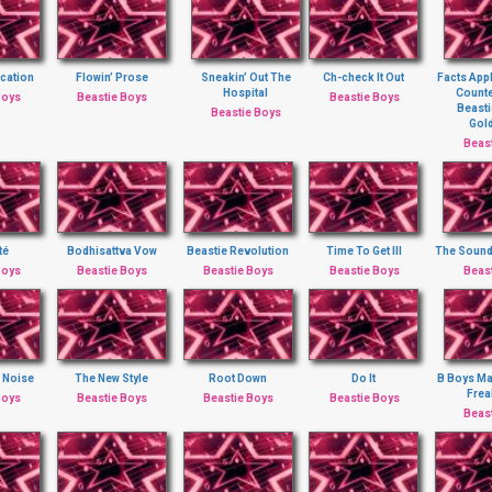
cation
Flowin’ Prose
Sneakin’ Out The
Ch-check It Out
Facts Appl
Hospital
Counte
Boys
Beastie Boys
Beastie Boys
Beasti
Beastie Boys
Gol
Beas
té
Bodhisattva Vow
Beastie Revolution
Time To Get Ill
The Sound
Boys
Beastie Boys
Beastie Boys
Beastie Boys
Beas
 Noise
The New Style
Root Down
Do It
B Boys Ma
Frea
Boys
Beastie Boys
Beastie Boys
Beastie Boys
Beas