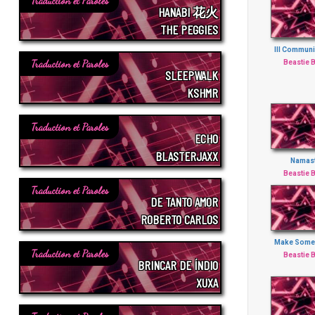
Traduction et Paroles
HANABI 花火
THE PEGGIES
Ill Communi
Traduction et Paroles
Beastie 
SLEEPWALK
KSHMR
Traduction et Paroles
ECHO
BLASTERJAXX
Namas
Beastie 
Traduction et Paroles
DE TANTO AMOR
ROBERTO CARLOS
Make Some
Traduction et Paroles
Beastie 
BRINCAR DE ÍNDIO
XUXA