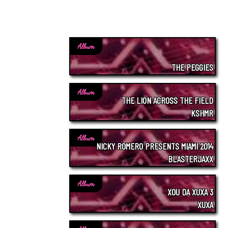
Album
THE PEGGIES
Album
THE LION ACROSS THE FIELD
KSHMR
Album
NICKY ROMERO PRESENTS MIAMI 2014
BLASTERJAXX
Album
XOU DA XUXA 3
XUXA