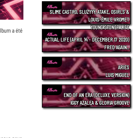
Album
SLIME CASTRO, SLUZYYY, ATAKE, OSIRLS &
LOUIS-ÉMILE VROMET
YOUNG STONER LIFE
'album a été
Album
ACTUAL LIFE (APRIL 14 - DECEMBER 17 2020)
FRED AGAIN..
Album
ARIES
LUIS MIGUEL
Album
END OF AN ERA (DELUXE VERSION)
IGGY AZALEA & GLORIA GROOVE