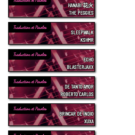
Traduction et Paroles
HANABI 花火
THE PEGGIES
Traduction et Paroles
SLEEPWALK
KSHMR
Traduction et Paroles
ECHO
BLASTERJAXX
Traduction et Paroles
DE TANTO AMOR
ROBERTO CARLOS
Traduction et Paroles
BRINCAR DE ÍNDIO
XUXA