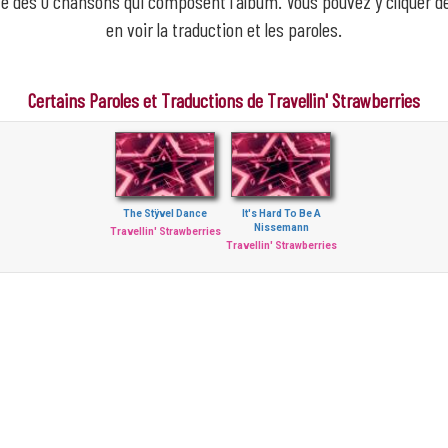
iste des 0 chansons qui composent l'album. Vous pouvez y cliquer 
en voir la traduction et les paroles.
Certains Paroles et Traductions de Travellin' Strawberries
The Stÿvel Dance
It's Hard To Be A
Nissemann
Travellin' Strawberries
Travellin' Strawberries