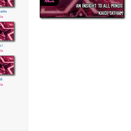
Album
AN INSIGHT TO ALL MINDS
KAIDI TATHAM
eille
la
a.l
la
65
la