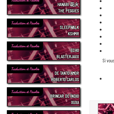
Traduction et Paroles
HANABI 花火
THE PEGGIES
Traduction et Paroles
SLEEPWALK
KSHMR
Traduction et Paroles
ECHO
BLASTERJAXX
Si vou
Traduction et Paroles
DE TANTO AMOR
ROBERTO CARLOS
Traduction et Paroles
BRINCAR DE ÍNDIO
XUXA