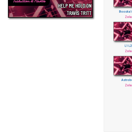
Traduction et Paroles
HELP ME HOLD ON
TRAVIS TRITT
Booska’
Zola
L1 L2
Zola
Astrob
Zola