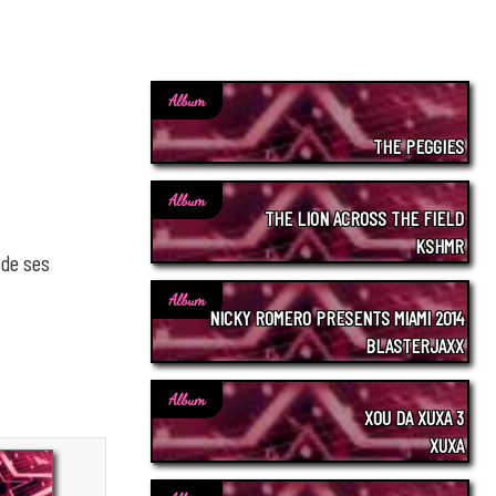
Album
THE PEGGIES
Album
THE LION ACROSS THE FIELD
KSHMR
 de ses
Album
NICKY ROMERO PRESENTS MIAMI 2014
BLASTERJAXX
Album
XOU DA XUXA 3
XUXA