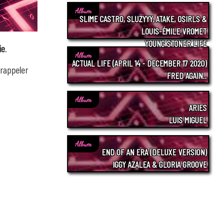
Album
SLIME CASTRO, SLUZYYY, ATAKE, OSIRLS &
LOUIS-ÉMILE VROMET
YOUNG STONER LIFE
ie
.
Album
ACTUAL LIFE (APRIL 14 - DECEMBER 17 2020)
 rappeler
FRED AGAIN..
Album
ARIES
LUIS MIGUEL
Album
END OF AN ERA (DELUXE VERSION)
IGGY AZALEA & GLORIA GROOVE