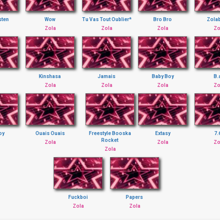
sten
Wow
Tu Vas Tout Oublier*
Bro Bro
Zolab
Zola
Zola
Zola
Zo
Kinshasa
Jamais
Baby Boy
B.
Zola
Zola
Zola
Zo
oy
Ouais Ouais
Freestyle Booska
Extasy
7.
Rocket
Zola
Zola
Zo
Zola
Fuckboi
Papers
Zola
Zola