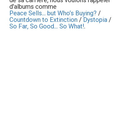
de sa carrière, nous voulons rappeler
d'albums comme
Peace Sells... but Who’s Buying?
/
Countdown to Extinction
/
Dystopia
/
So Far, So Good... So What!
.