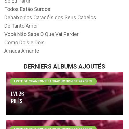
Se Eu Partir
Todos Estão Surdos
Debaixo dos Caracóis dos Seus Cabelos
De Tanto Amor
Você Não Sabe O Que Vai Perder
Como Dois e Dois
Amada Amante
DERNIERS ALBUMS AJOUTÉS
LISTE DE CHANSONS ET TRADUCTION DE PAROLES
LVL 36
RILÈS