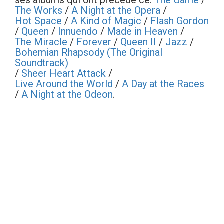
ses albums qui ont précédé ce:
The Game
/
The Works
/
A Night at the Opera
/
Hot Space
/
A Kind of Magic
/
Flash Gordon
/
Queen
/
Innuendo
/
Made in Heaven
/
The Miracle
/
Forever
/
Queen II
/
Jazz
/
Bohemian Rhapsody (The Original
Soundtrack)
/
Sheer Heart Attack
/
Live Around the World
/
A Day at the Races
/
A Night at the Odeon
.