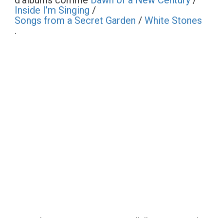
d'albums comme
Dawn of a New Century
/
Inside I’m Singing
/
Songs from a Secret Garden
/
White Stones
.