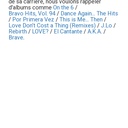
de sa carrière, nous voulons rappeler
d'albums comme
On the 6
/
Bravo Hits, Vol. 94
/
Dance Again... The Hits
/
Por Primera Vez
/
This is Me... Then
/
Love Don’t Cost a Thing (Remixes)
/
J.Lo
/
Rebirth
/
LOVE?
/
El Cantante
/
A.K.A.
/
Brave
.