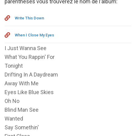
parenthèses vous trouverez le nom de l'album:
Write This Down
When I Close My Eyes
I Just Wanna See
What You Rappin' For
Tonight
Drifting In A Daydream
Away With Me
Eyes Like Blue Skies
Oh No
Blind Man See
Wanted
Say Somethin'