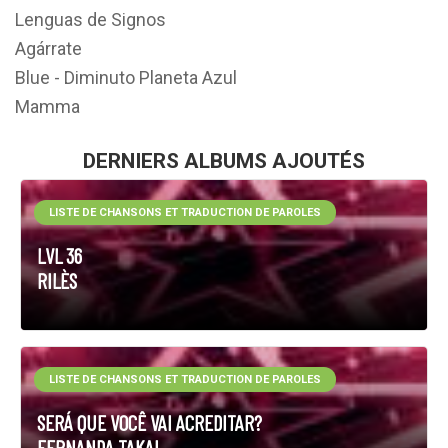
Lenguas de Signos
Agárrate
Blue - Diminuto Planeta Azul
Mamma
DERNIERS ALBUMS AJOUTÉS
LISTE DE CHANSONS ET TRADUCTION DE PAROLES
LVL 36
RILÈS
LISTE DE CHANSONS ET TRADUCTION DE PAROLES
SERÁ QUE VOCÊ VAI ACREDITAR?
FERNANDA TAKAI