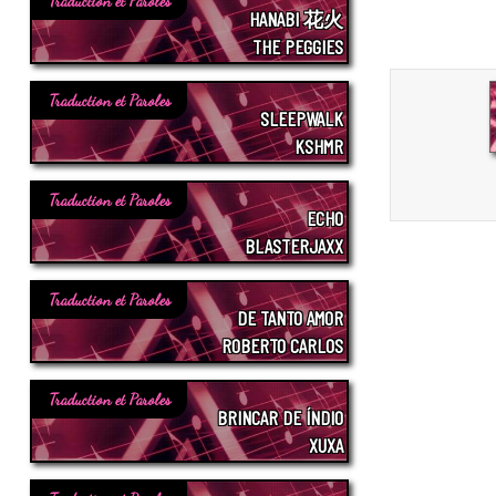
Traduction et Paroles
HANABI 花火
THE PEGGIES
Traduction et Paroles
SLEEPWALK
KSHMR
Traduction et Paroles
ECHO
BLASTERJAXX
Traduction et Paroles
DE TANTO AMOR
ROBERTO CARLOS
Traduction et Paroles
BRINCAR DE ÍNDIO
XUXA