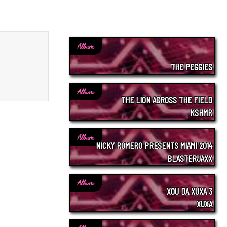
Album
THE PEGGIES
Album
THE LION ACROSS THE FIELD
KSHMR
Album
NICKY ROMERO PRESENTS MIAMI 2014
BLASTERJAXX
Album
XOU DA XUXA 3
XUXA