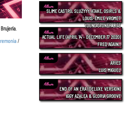
Album
SLIME CASTRO, SLUZYYY, ATAKE, OSIRLS &
LOUIS-ÉMILE VROMET
YOUNG STONER LIFE
é
Brujería
.
Album
ACTUAL LIFE (APRIL 14 - DECEMBER 17 2020)
eremonia
/
FRED AGAIN..
Album
ARIES
LUIS MIGUEL
Album
END OF AN ERA (DELUXE VERSION)
IGGY AZALEA & GLORIA GROOVE