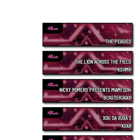
Album
THE PEGGIES
Album
THE LION ACROSS THE FIELD
KSHMR
Album
NICKY ROMERO PRESENTS MIAMI 2014
BLASTERJAXX
Album
XOU DA XUXA 3
XUXA