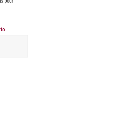
ns pour
tto