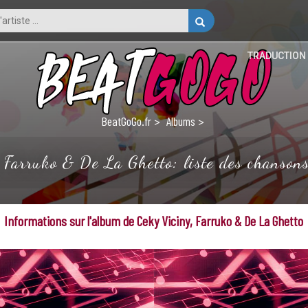
TRADUCTION
BeatGoGo.fr
Albums
 Farruko & De La Ghetto: liste des chansons 
Informations sur l'album de Ceky Viciny, Farruko & De La Ghetto