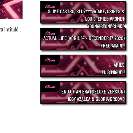
Album
SLIME CASTRO, SLUZYYY, ATAKE, OSIRLS &
LOUIS-ÉMILE VROMET
YOUNG STONER LIFE
to
intitulé
.
Album
ACTUAL LIFE (APRIL 14 - DECEMBER 17 2020)
FRED AGAIN..
Album
ARIES
LUIS MIGUEL
Album
END OF AN ERA (DELUXE VERSION)
IGGY AZALEA & GLORIA GROOVE