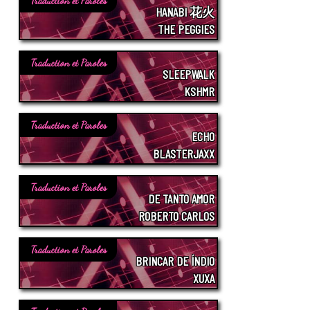
Traduction et Paroles
HANABI 花火
THE PEGGIES
Traduction et Paroles
SLEEPWALK
KSHMR
Traduction et Paroles
ECHO
BLASTERJAXX
Traduction et Paroles
DE TANTO AMOR
ROBERTO CARLOS
Traduction et Paroles
BRINCAR DE ÍNDIO
XUXA