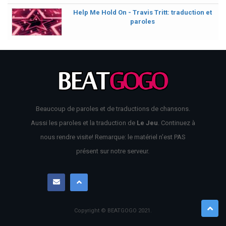
Help Me Hold On - Travis Tritt: traduction et
paroles
Beaucoup de paroles et de traductions de chansons.
Aussi les paroles et la traduction de
Le Jeu
. Continuez à
nous rendre visite! Remarque: le matériel n'est PAS
présent sur notre serveur.
Copyright © BEATGOGO
2021
.