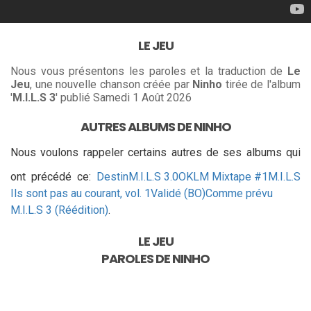
LE JEU
Nous vous présentons les paroles et la traduction de
Le
Jeu
, une nouvelle chanson créée par
Ninho
tirée de l'album
'
M.I.L.S 3
' publié Samedi 1 Août 2026
AUTRES ALBUMS DE NINHO
Nous voulons rappeler certains autres de ses albums qui
ont précédé ce:
Destin
M.I.L.S 3.0
OKLM Mixtape #1
M.I.L.S
Ils sont pas au courant, vol. 1
Validé (BO)
Comme prévu
M.I.L.S 3 (Réédition)
.
LE JEU
PAROLES DE
NINHO