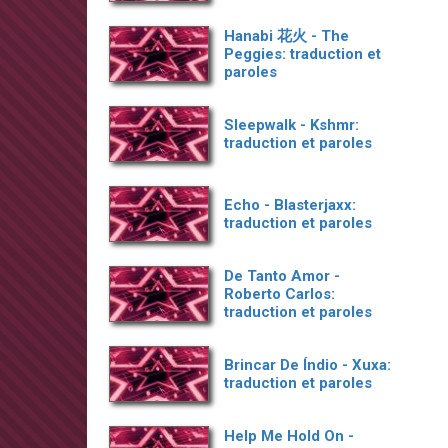
Hanabi 花火 - The
Peggies: traduction et
paroles
Sleepwalk - Kshmr:
traduction et paroles
Echo - Blasterjaxx:
traduction et paroles
De Tanto Amor -
Roberto Carlos:
traduction et paroles
Brincar De Índio - Xuxa:
traduction et paroles
Help Me Hold On -