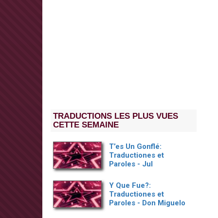
TRADUCTIONS LES PLUS VUES
CETTE SEMAINE
T’es Un Gonflé:
Traductiones et
Paroles - Jul
Y Que Fue?:
Traductiones et
Paroles - Don Miguelo