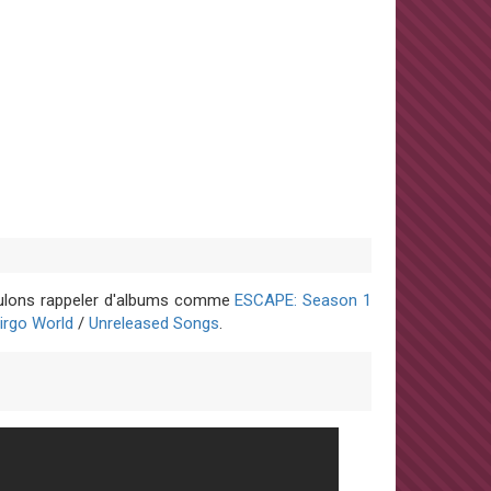
voulons rappeler d'albums comme
ESCAPE: Season 1
irgo World
/
Unreleased Songs
.