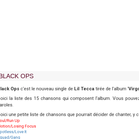
BLACK OPS
lack Ops
c'est le nouveau single de
Lil Tecca
tirée de l'album '
Virg
oici la liste des 15 chansons qui composent l'album. Vous pouvez 
aroles.
oici une petite liste de chansons que pourrait décider de chanter, y
oul/Run Up
otion/Losing Focus
potless/Love It
quad/Gang