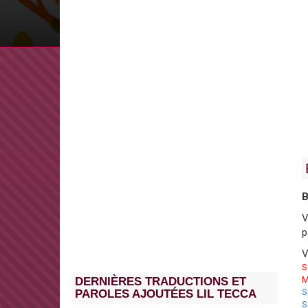
B
V
p
V
S
M
DERNIÈRES TRADUCTIONS ET
S
PAROLES AJOUTÉES LIL TECCA
S