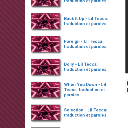
traduction et paroles
Back It Up - Lil Tecca:
traduction et paroles
Foreign - Lil Tecca:
traduction et paroles
Dolly - Lil Tecca:
traduction et paroles
When You Down - Lil
Tecca: traduction et
paroles
Selection - Lil Tecca:
traduction et paroles