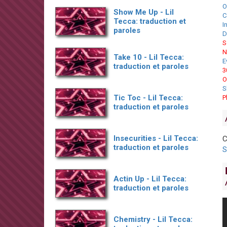
O
Show Me Up - Lil
C
Tecca: traduction et
I
paroles
D
S
N
Take 10 - Lil Tecca:
E
traduction et paroles
3
O
S
Tic Toc - Lil Tecca:
P
traduction et paroles
Insecurities - Lil Tecca:
C
traduction et paroles
S
Actin Up - Lil Tecca:
traduction et paroles
Chemistry - Lil Tecca: