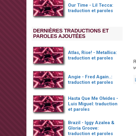
Our Time - Lil Tecca:
traduction et paroles
DERNIÈRES TRADUCTIONS ET
PAROLES AJOUTÉES
Atlas, Rise! - Metallica:
traduction et paroles
R
v
Angie - Fred Again..:
traduction et paroles
Hasta Que Me Olvides -
Luis Miguel: traduction
et paroles
Brazil - Iggy Azalea &
Gloria Groove:
traduction et paroles