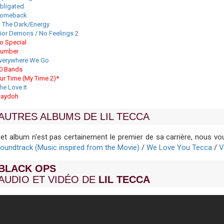
bligated
omeback
n The Dark/Energy
ior Demons / No Feelings 2
o Special
umber
verywhere We Go
0 Bands
ur Time (My Time 2)*
he Love It
laydoh
AUTRES ALBUMS DE LIL TECCA
et album n'est pas certainement le premier de sa carrière, nous 
oundtrack (Music inspired from the Movie)
/
We Love You Tecca
/
V
BLACK OPS
AUDIO ET VIDÉO DE
LIL TECCA