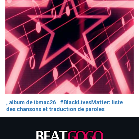
, album de ibmac26 | #BlackLivesMatter: liste
des chansons et traduction de paroles