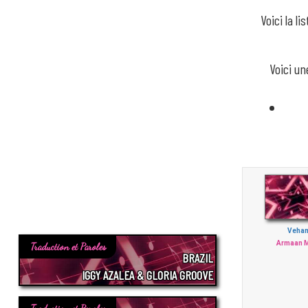
Voici la l
Voici un
Veha
Armaan M
Traduction et Paroles
BRAZIL
IGGY AZALEA & GLORIA GROOVE