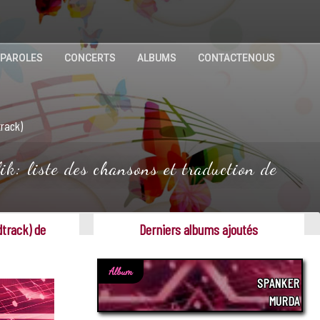
 PAROLES
CONCERTS
ALBUMS
CONTACTENOUS
track)
: liste des chansons et traduction de
dtrack) de
Derniers albums ajoutés
Album
SPANKER
MURDA