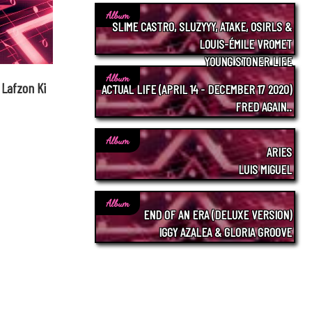
Album
SLIME CASTRO, SLUZYYY, ATAKE, OSIRLS &
LOUIS-ÉMILE VROMET
YOUNG STONER LIFE
Album
 Lafzon Ki
ACTUAL LIFE (APRIL 14 - DECEMBER 17 2020)
FRED AGAIN..
Album
ARIES
LUIS MIGUEL
Album
END OF AN ERA (DELUXE VERSION)
IGGY AZALEA & GLORIA GROOVE