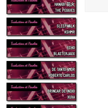
Traduction et Paroles
HANABI 花火
THE PEGGIES
Traduction et Paroles
SLEEPWALK
KSHMR
Traduction et Paroles
ECHO
BLASTERJAXX
Traduction et Paroles
DE TANTO AMOR
ROBERTO CARLOS
Traduction et Paroles
BRINCAR DE ÍNDIO
XUXA