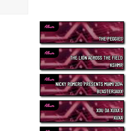
Album
THE PEGGIES
Album
THE LION ACROSS THE FIELD
KSHMR
Album
NICKY ROMERO PRESENTS MIAMI 2014
BLASTERJAXX
Album
XOU DA XUXA 3
XUXA