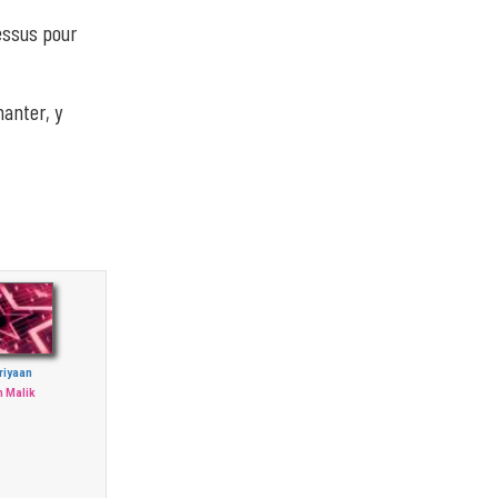
dessus pour
hanter, y
riyaan
 Malik