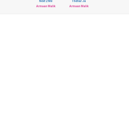
Next 2 Me
Thehar Ja
Armaan Malik
Armaan Malik